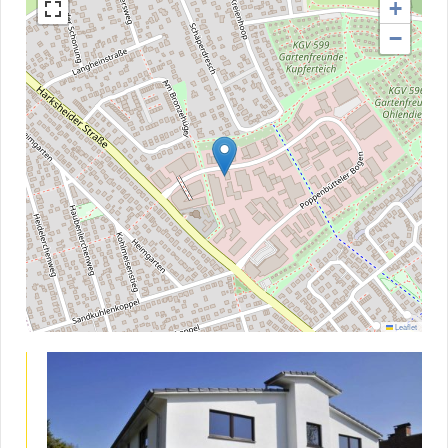
+
−
Leaflet