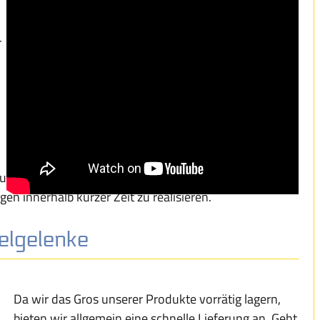
r
 um die Belange unserer Kunden und sind in der Lage,
n innerhalb kurzer Zeit zu realisieren.
elgelenke
Da wir das Gros unserer Produkte vorrätig lagern,
bieten wir allgemein eine schnelle Lieferung an. Geht